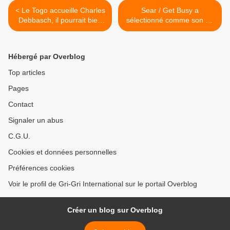
< Le Togo accueille Charles
Sear / Get Busy a
Debbasch, il pourrait bien
sélectionné comme son du
recevoir des Roms !
jour... Semaine Hamilton
Frederick Bohannon >
Hébergé par Overblog
Top articles
Pages
Contact
Signaler un abus
C.G.U.
Cookies et données personnelles
Préférences cookies
Voir le profil de Gri-Gri International sur le portail Overblog
Créer un blog sur Overblog