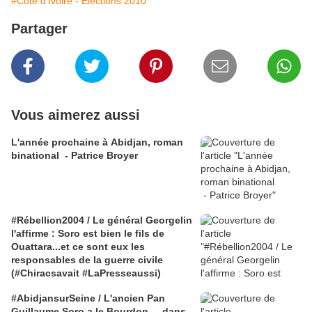
#Côte d'Ivoire - Élections 2010
Partager
Vous aimerez aussi
L'année prochaine à Abidjan, roman
binational - Patrice Broyer
#Rébellion2004 / Le général Georgelin
l'affirme : Soro est bien le fils de
Ouattara...et ce sont eux les
responsables de la guerre civile
(#Chiracsavait #LaPresseaussi)
#AbidjansurSeine / L'ancien Pan
Guillaume Soro a le Bourdon ... dans