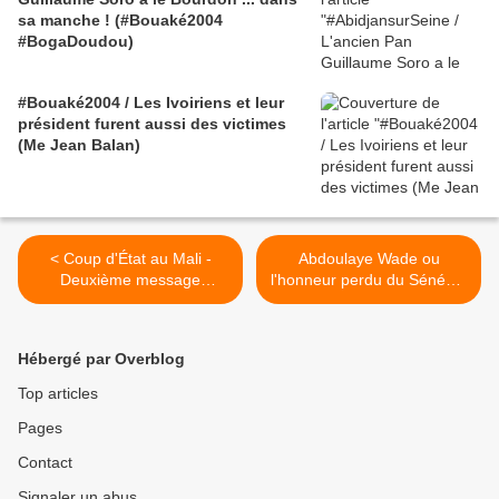
sa manche ! (#Bouaké2004
#BogaDoudou)
#Bouaké2004 / Les Ivoiriens et leur
président furent aussi des victimes
(Me Jean Balan)
< Coup d'État au Mali -
Abdoulaye Wade ou
Deuxième message
l'honneur perdu du Sénégal
(Capitaine Sanogo)
- par Malick Noël Seck >
Hébergé par Overblog
Top articles
Pages
Contact
Signaler un abus