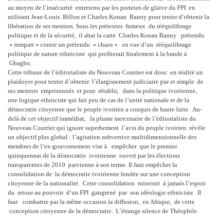
au moyen de l’insécurité entretenu par les porteurs de glaive du FPI en
utilisant Jean-Louis Billon et Charles Konan Banny pour tenter d’obtenir la
libération de ses mentors. Sous les prétextes fumeux du rééquilibrage
politique et de la sécurité, il abat la carte Charles Konan Banny prétendu
« rempart » contre un prétendu « chaos » en vue d’un rééquilibrage
politique de nature ethniciste qui profiterait finalement à la bande à
Gbagbo.
Cette tribune de l’éditorialiste du Nouveau Courrier est donc en réalité un
plaidoyer pour tenter d’obtenir l’élargissement judiciaire pur et simple de
ses mentors emprisonnés et pour rétablir, dans la politique ivoirienne,
une logique ethniciste qui fait peu de cas de l’unité nationale et de la
démocratie citoyenne que le peuple ivoirien a conquis de haute lutte. Au-
delà de cet objectif immédiat, la plume mercenaire de l’éditorialiste du
Nouveau Courrier qui ignore superbement l’avis du peuple ivoirien révèle
un objectif plus global : l’agitation subversive multidimensionnelle des
membres de l’ex-gouvernement vise à empêcher que le premier
quinquennat de la démocratie ivoirienne ouvert par les élections
transparentes de 2010 parvienne à son terme. Il faut empêcher la
consolidation de la démocratie ivoirienne fondée sur une conception
citoyenne de la nationalité. Cette consolidation ruinerait à jamais l’espoir
du retour au pouvoir d’un FPI gangrené par son idéologie ethniciste. Il
faut combattre par la même occasion la diffusion, en Afrique, de cette
conception citoyenne de la démocratie. L’étrange silence de Théophile