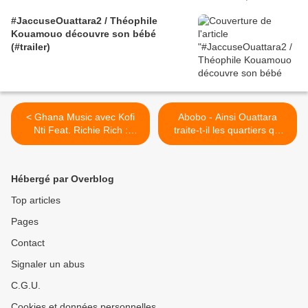
#JaccuseOuattara2 / Théophile
Kouamouo découvre son bébé
(#trailer)
< Ghana Music avec Kofi
Abobo - Ainsi Ouattara
Nti Feat. Richie Rich :
traite-t-il les quartiers qui
Akonta
votèrent pour lui >
Hébergé par Overblog
Top articles
Pages
Contact
Signaler un abus
C.G.U.
Cookies et données personnelles