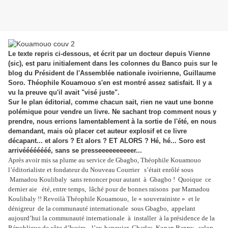
Le texte repris ci-dessous, et écrit par un docteur depuis Vienne
(sic), est paru initialement dans les colonnes du Banco puis sur le
blog du Président de l'Assemblée nationale ivoirienne, Guillaume
Soro. Théophile Kouamouo s'en est montré assez satisfait. Il y a
vu la preuve qu'il avait "visé juste".
Sur le plan éditorial, comme chacun sait, rien ne vaut une bonne
polémique pour vendre un livre. Ne sachant trop comment nous y
prendre, nous errions lamentablement à la sortie de l'été, en nous
demandant, mais où placer cet auteur explosif et ce livre
décapant... et alors ? Et alors ? ET ALORS ? Hé, hé... Soro est
arrivéééééééé, sans se presseeeeeeeeeer...
Après avoir mis sa plume au service de Gbagbo, Théophile Kouamouo
l’éditorialiste et fondateur du Nouveau Courrier s’était enrôlé sous
Mamadou Koulibaly sans renoncer pour autant à Gbagbo ! Quoique ce
dernier aie été, entre temps, lâché pour de bonnes raisons par Mamadou
Koulibaly !! Revoilà Théophile Kouamouo, le « souverainiste » et le
dénigreur de la communauté internationale sous Gbagbo, appelant
aujourd’hui la communauté internationale à installer à la présidence de la
République de côte d’Ivoire, l’ex-banquier Charles Konan Banny selon