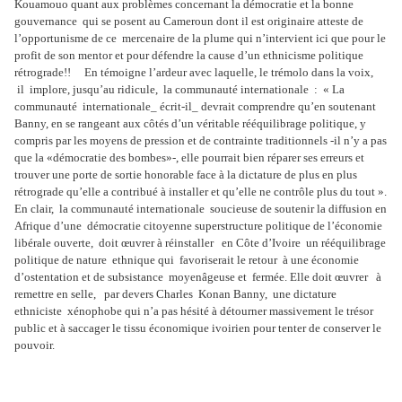
Kouamouo quant aux problèmes concernant la démocratie et la bonne
gouvernance qui se posent au Cameroun dont il est originaire atteste de
l’opportunisme de ce mercenaire de la plume qui n’intervient ici que pour le
profit de son mentor et pour défendre la cause d’un ethnicisme politique
rétrograde!! En témoigne l’ardeur avec laquelle, le trémolo dans la voix,
il implore, jusqu’au ridicule, la communauté internationale : « La
communauté internationale_ écrit-il_ devrait comprendre qu’en soutenant
Banny, en se rangeant aux côtés d’un véritable rééquilibrage politique, y
compris par les moyens de pression et de contrainte traditionnels -il n’y a pas
que la «démocratie des bombes»-, elle pourrait bien réparer ses erreurs et
trouver une porte de sortie honorable face à la dictature de plus en plus
rétrograde qu’elle a contribué à installer et qu’elle ne contrôle plus du tout ».
En clair, la communauté internationale soucieuse de soutenir la diffusion en
Afrique d’une démocratie citoyenne superstructure politique de l’économie
libérale ouverte, doit œuvrer à réinstaller en Côte d’Ivoire un rééquilibrage
politique de nature ethnique qui favoriserait le retour à une économie
d’ostentation et de subsistance moyenâgeuse et fermée. Elle doit œuvrer à
remettre en selle, par devers Charles Konan Banny, une dictature
ethniciste xénophobe qui n’a pas hésité à détourner massivement le trésor
public et à saccager le tissu économique ivoirien pour tenter de conserver le
pouvoir.