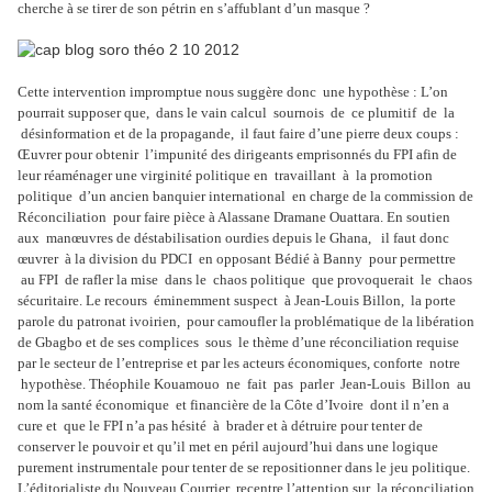
cherche à se tirer de son pétrin en s’affublant d’un masque ?
Cette intervention impromptue nous suggère donc une hypothèse : L’on
pourrait supposer que, dans le vain calcul sournois de ce plumitif de la
désinformation et de la propagande, il faut faire d’une pierre deux coups :
Œuvrer pour obtenir l’impunité des dirigeants emprisonnés du FPI afin de
leur réaménager une virginité politique en travaillant à la promotion
politique d’un ancien banquier international en charge de la commission de
Réconciliation pour faire pièce à Alassane Dramane Ouattara. En soutien
aux manœuvres de déstabilisation ourdies depuis le Ghana, il faut donc
œuvrer à la division du PDCI en opposant Bédié à Banny pour permettre
au FPI de rafler la mise dans le chaos politique que provoquerait le chaos
sécuritaire. Le recours éminemment suspect à Jean-Louis Billon, la porte
parole du patronat ivoirien, pour camoufler la problématique de la libération
de Gbagbo et de ses complices sous le thème d’une réconciliation requise
par le secteur de l’entreprise et par les acteurs économiques, conforte notre
hypothèse. Théophile Kouamouo ne fait pas parler Jean-Louis Billon au
nom la santé économique et financière de la Côte d’Ivoire dont il n’en a
cure et que le FPI n’a pas hésité à brader et à détruire pour tenter de
conserver le pouvoir et qu’il met en péril aujourd’hui dans une logique
purement instrumentale pour tenter de se repositionner dans le jeu politique.
L’éditorialiste du Nouveau Courrier recentre l’attention sur la réconciliation