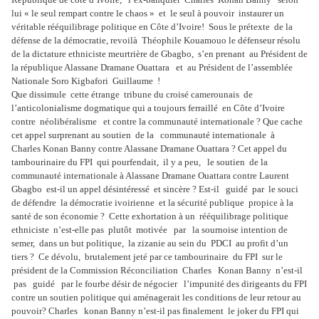
lui « le seul rempart contre le chaos » et le seul à pouvoir instaurer un
véritable rééquilibrage politique en Côte d’Ivoire! Sous le prétexte de la
défense de la démocratie, revoilà Théophile Kouamouo le défenseur résolu
de la dictature ethniciste meurtrière de Gbagbo, s’en prenant au Président de
la république Alassane Dramane Ouattara et au Président de l’assemblée
Nationale Soro Kigbafori Guillaume !
Que dissimule cette étrange tribune du croisé camerounais de
l’anticolonialisme dogmatique qui a toujours ferraillé en Côte d’Ivoire
contre néolibéralisme et contre la communauté internationale ? Que cache
cet appel surprenant au soutien de la communauté internationale à
Charles Konan Banny contre Alassane Dramane Ouattara ? Cet appel du
tambourinaire du FPI qui pourfendait, il y a peu, le soutien de la
communauté internationale à Alassane Dramane Ouattara contre Laurent
Gbagbo est-il un appel désintéressé et sincère ? Est-il guidé par le souci
de défendre la démocratie ivoirienne et la sécurité publique propice à la
santé de son économie ? Cette exhortation à un rééquilibrage politique
ethniciste n’est-elle pas plutôt motivée par la sournoise intention de
semer, dans un but politique, la zizanie au sein du PDCI au profit d’un
tiers ? Ce dévolu, brutalement jeté par ce tambourinaire du FPI sur le
président de la Commission Réconciliation Charles Konan Banny n’est-il
pas guidé par le fourbe désir de négocier l’impunité des dirigeants du FPI
contre un soutien politique qui aménagerait les conditions de leur retour au
pouvoir? Charles konan Banny n’est-il pas finalement le joker du FPI qui