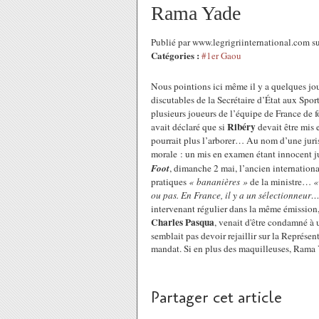
Rama Yade
Publié par www.legrigriinternational.com 
Catégories :
#1er Gaou
Nous pointions ici même il y a quelques jou
discutables de la Secrétaire d’État aux Spor
plusieurs joueurs de l’équipe de France de f
Ribéry
avait déclaré que si
devait être mis 
pourrait plus l’arborer… Au nom d’une juris
morale : un mis en examen étant innocent ju
Foot
, dimanche 2 mai, l’ancien internationa
pratiques
« bananières »
de la ministre…
«
ou pas. En France, il y a un sélectionneur
intervenant régulier dans la même émission, 
Charles Pasqua
, venait d'être condamné à 
semblait pas devoir rejaillir sur la Représ
mandat.
Si en plus des maquilleuses, Rama Y
Partager cet article