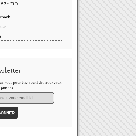
vez-moi
cebook
tter
S
sletter
z-vous pour être averti des nouveaux
s publiés.