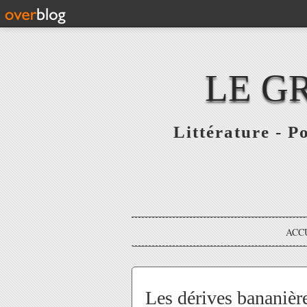
LE G
Littérature - P
ACC
Les dérives bananière