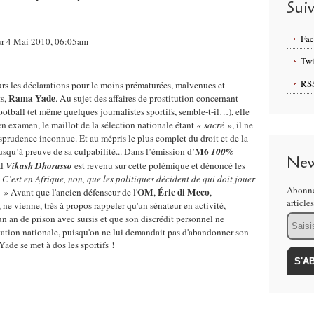
Sui
Fa
sur 4 Mai 2010, 06:05am
Twi
RS
rs les déclarations pour le moins prématurées, malvenues et
Rama Yade
ts,
. Au sujet des affaires de prostitution concernant
ootball (et même quelques journalistes sportifs, semble-t-il…), elle
en examen, le maillot de la sélection nationale étant
« sacré »
, il ne
prudence inconnue. Et au mépris le plus complet du droit et de la
M6
squ’à preuve de sa culpabilité... Dans l’émission d’
100%
New
l
Vikash Dhorasso
est revenu sur cette polémique et dénoncé les
 C’est en Afrique, non, que les politiques décident de qui doit jouer
Abonne
OM
Éric di Meco
… »
Avant que l'ancien défenseur de l'
,
,
article
ne vienne, très à propos rappeler qu'un sénateur en activité,
Email
un an de prison avec sursis et que son discrédit personnel ne
entation nationale, puisqu'on ne lui demandait pas d'abandonner son
ade se met à dos les sportifs !