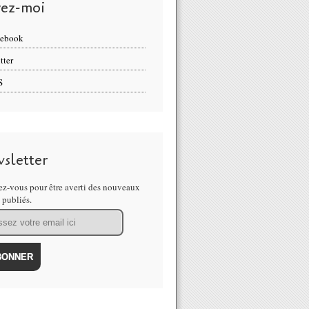
vez-moi
cebook
tter
S
sletter
z-vous pour être averti des nouveaux
s publiés.