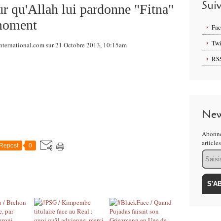
Sui
r qu'Allah lui pardonne "Fitna"
 moment
Fa
Twi
nternational.com sur 21 Octobre 2013, 10:15am
RS
New
Abonne
article
Repost
0
Email