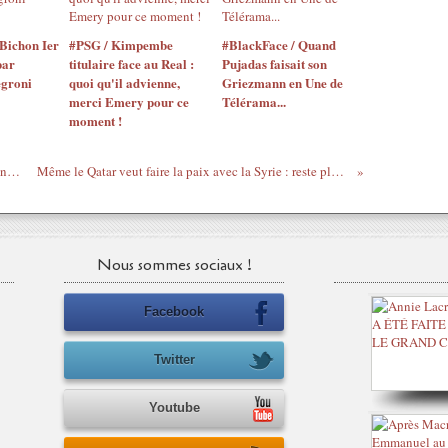
Bichon Ier
#PSG / Kimpembe
#BlackFace / Quand
par
titulaire face au Real :
Pujadas faisait son
egroni
quoi qu'il advienne,
Griezmann en Une de
merci Emery pour ce
Télérama...
moment !
100 Commentaires / Le voile elles y viennent toutes : Rihanna devant la mosquée d'Abu Dhabi !
Même le Qatar veut faire la paix avec la Syrie : reste plus qu'Hollande, Fabius et une horde de barbus gaulois à convaincre
Nous sommes sociaux !
Facebook
Twitter
Youtube