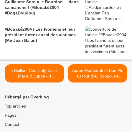
Guillaume Soro a le Bourdon ... dans
sa manche ! (#Bouaké2004
#BogaDoudou)
#Bouaké2004 / Les Ivoiriens et leur
président furent aussi des victimes
(Me Jean Balan)
< Boillon, Coulibaly, Alliot-
Après Moubarak et Ben Ali,
Marie & Juppé - 4
au tour d'Ali Bongo, de
catastrophiques visages de
Ouattara et de Compaoré :
la politique extérieure et de
Dégagez ! >
la diplomatie française
Hébergé par Overblog
Top articles
Pages
Contact