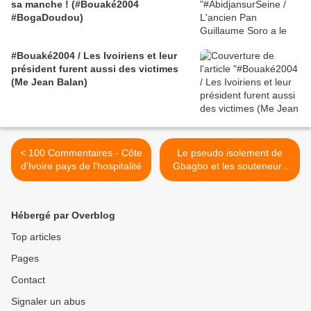
sa manche ! (#Bouaké2004
#BogaDoudou)
#Bouaké2004 / Les Ivoiriens et leur
président furent aussi des victimes
(Me Jean Balan)
< 100 Commentaires - Côte
Le pseudo isolement de
d'Ivoire pays de l'hospitalité
Gbagbo et les souteneurs
de Ouattara >
Hébergé par Overblog
Top articles
Pages
Contact
Signaler un abus