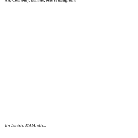
Ali) Coulibaly, humilié, bête et insuffisant
En Tunisie, MAM, elle...