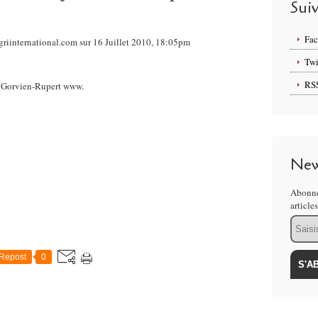
Sui
Fa
riinternational.com sur 16 Juillet 2010, 18:05pm
Twi
RS
New
Abonne
article
Email
Repost
0