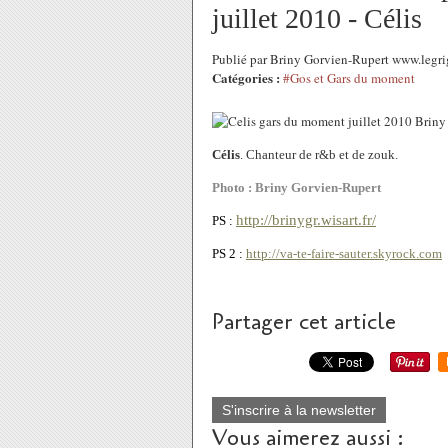
juillet 2010 - Célis
Publié par Briny Gorvien-Rupert www.legrig
Catégories :
#Gos et Gars du moment
Célis
. Chanteur de r&b et de zouk.
Photo : Briny Gorvien-Rupert
http://brinygr.wisart.fr/
PS :
PS 2 :
http://va-te-faire-sauter.skyrock.com
Partager cet article
S'inscrire à la newsletter
Vous aimerez aussi :