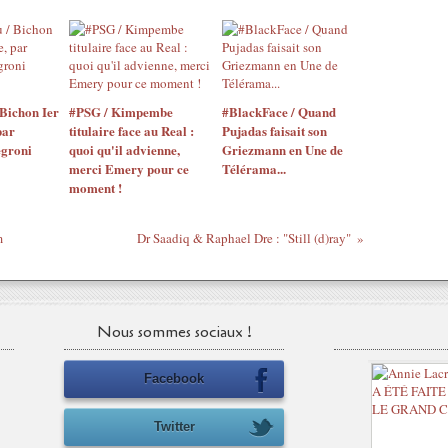
Bichon Ier
#PSG / Kimpembe
#BlackFace / Quand
par
titulaire face au Real :
Pujadas faisait son
egroni
quoi qu'il advienne,
Griezmann en Une de
merci Emery pour ce
Télérama...
moment !
m
Dr Saadiq & Raphael Dre : "Still (d)ray"
Nous sommes sociaux !
Facebook
Twitter