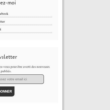
vez-moi
cebook
tter
S
sletter
z-vous pour être averti des nouveaux
s publiés.