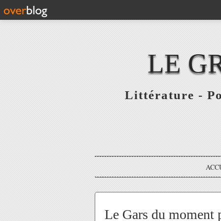
LE G
Littérature - P
ACC
Le Gars du moment p