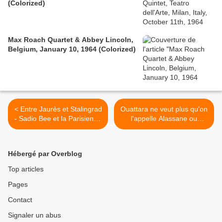
(Colorized)
Max Roach Quartet & Abbey Lincoln,
Belgium, January 10, 1964 (Colorized)
< Entre Jaurès et Stalingrad
Ouattara ne veut plus qu'on
- Sadio Bee et la Parisienne
l'appelle Alassane ou
Libérée - 23/06/2012
Dramane - Conseil national
de la Presse de Côte
d'Ivoire >
Hébergé par Overblog
Top articles
Pages
Contact
Signaler un abus