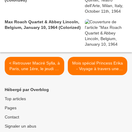
(Colorized)
Max Roach Quartet & Abbey Lincoln,
Belgium, January 10, 1964 (Colorized)
< Retrouver Maciré Sylla, à
Mois spécial Princess Erika
Paris, une 1ére, le jeudi 29
- Voyage à travers une
septembre au Centre FGO
carrière musicale >
Barbara.
Hébergé par Overblog
Top articles
Pages
Contact
Signaler un abus