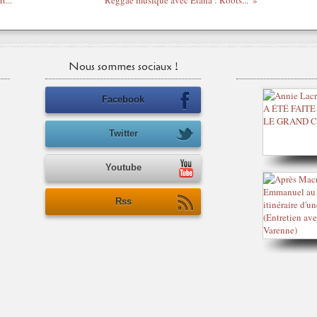
...
Reggae musique avec Etana : Roots...
Nous sommes sociaux !
Facebook
Twitter
Youtube
Rss