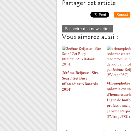
Partager cet article
Repost
S'inscrire à la newsletter
Vous aimerez aussi :
Jérôme Reijasse - Sire
Sear / Get Busy
#Homophobie 
(#InterditAuxBâtards
sodomie est un
2014)
d'hommes, selo
Ligue de footb
professionnel,
Jérôme Reijas
(#ViragePSG)