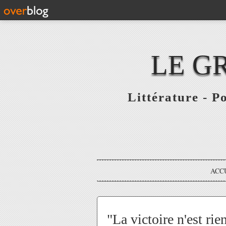
LE G
Littérature - P
ACC
"La victoire n'est ri