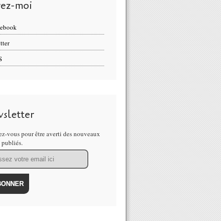
vez-moi
cebook
tter
S
sletter
z-vous pour être averti des nouveaux
s publiés.