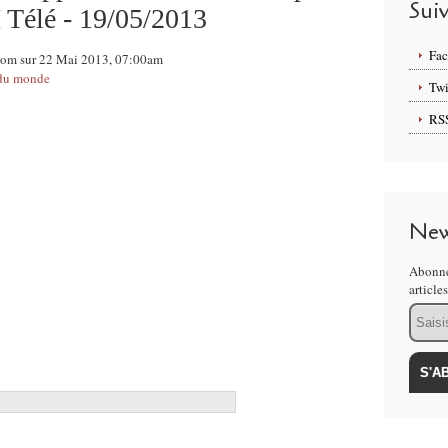
Sui
I Télé - 19/05/2013
Fa
l.com sur 22 Mai 2013, 07:00am
 du monde
Twi
RS
New
Abonne
article
Email