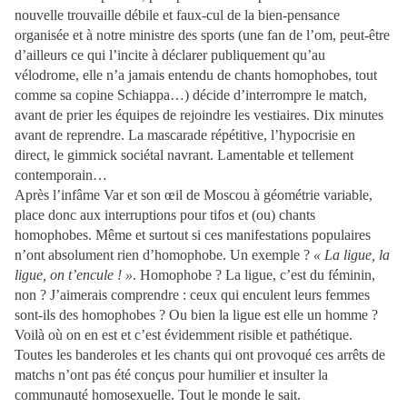
nouvelle trouvaille débile et faux-cul de la bien-pensance
organisée et à notre ministre des sports (une fan de l’om, peut-être
d’ailleurs ce qui l’incite à déclarer publiquement qu’au
vélodrome, elle n’a jamais entendu de chants homophobes, tout
comme sa copine Schiappa…) décide d’interrompre le match,
avant de prier les équipes de rejoindre les vestiaires. Dix minutes
avant de reprendre. La mascarade répétitive, l’hypocrisie en
direct, le gimmick sociétal navrant. Lamentable et tellement
contemporain…
Après l’infâme Var et son œil de Moscou à géométrie variable,
place donc aux interruptions pour tifos et (ou) chants
homophobes. Même et surtout si ces manifestations populaires
n’ont absolument rien d’homophobe. Un exemple ?
« La ligue, la
ligue, on t’encule ! »
. Homophobe ? La ligue, c’est du féminin,
non ? J’aimerais comprendre : ceux qui enculent leurs femmes
sont-ils des homophobes ? Ou bien la ligue est elle un homme ?
Voilà où on en est et c’est évidemment risible et pathétique.
Toutes les banderoles et les chants qui ont provoqué ces arrêts de
matchs n’ont pas été conçus pour humilier et insulter la
communauté homosexuelle. Tout le monde le sait.