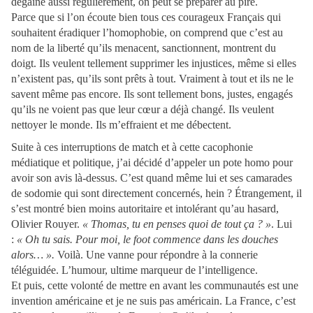
dégainé aussi régulièrement, on peut se préparer au pire.
Parce que si l’on écoute bien tous ces courageux Français qui
souhaitent éradiquer l’homophobie, on comprend que c’est au
nom de la liberté qu’ils menacent, sanctionnent, montrent du
doigt. Ils veulent tellement supprimer les injustices, même si elles
n’existent pas, qu’ils sont prêts à tout. Vraiment à tout et ils ne le
savent même pas encore. Ils sont tellement bons, justes, engagés
qu’ils ne voient pas que leur cœur a déjà changé. Ils veulent
nettoyer le monde. Ils m’effraient et me débectent.
Suite à ces interruptions de match et à cette cacophonie
médiatique et politique, j’ai décidé d’appeler un pote homo pour
avoir son avis là-dessus. C’est quand même lui et ses camarades
de sodomie qui sont directement concernés, hein ? Étrangement, il
s’est montré bien moins autoritaire et intolérant qu’au hasard,
Olivier Rouyer.
« Thomas, tu en penses quoi de tout ça ? »
. Lui
:
« Oh tu sais. Pour moi, le foot commence dans les douches
alors… ».
Voilà. Une vanne pour répondre à la connerie
téléguidée. L’humour, ultime marqueur de l’intelligence.
Et puis, cette volonté de mettre en avant les communautés est une
invention américaine et je ne suis pas américain. La France, c’est