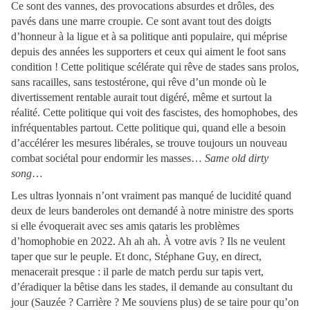
Ce sont des vannes, des provocations absurdes et drôles, des
pavés dans une marre croupie. Ce sont avant tout des doigts
d’honneur à la ligue et à sa politique anti populaire, qui méprise
depuis des années les supporters et ceux qui aiment le foot sans
condition ! Cette politique scélérate qui rêve de stades sans prolos,
sans racailles, sans testostérone, qui rêve d’un monde où le
divertissement rentable aurait tout digéré, même et surtout la
réalité. Cette politique qui voit des fascistes, des homophobes, des
infréquentables partout. Cette politique qui, quand elle a besoin
d’accélérer les mesures libérales, se trouve toujours un nouveau
combat sociétal pour endormir les masses…
Same old dirty
song
…
Les ultras lyonnais n’ont vraiment pas manqué de lucidité quand
deux de leurs banderoles ont demandé à notre ministre des sports
si elle évoquerait avec ses amis qataris les problèmes
d’homophobie en 2022. Ah ah ah. À votre avis ? Ils ne veulent
taper que sur le peuple. Et donc, Stéphane Guy, en direct,
menacerait presque : il parle de match perdu sur tapis vert,
d’éradiquer la bêtise dans les stades, il demande au consultant du
jour (Sauzée ? Carrière ? Me souviens plus) de se taire pour qu’on