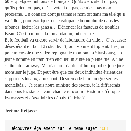
60 et quelques millions de Français. Qu’ils s’enculent ou pas,
qu’ils prient ou pas, qu’ils votent ou pas, ce n’est pas mon
problème. Un connard dont je tairais le nom dit dans ma télé qu’il
va falloir, pour éradiquer cette galopante homophobie dans les
tribunes, inciter les gens à… Dénoncer les fauteurs de troubles.
Beau. C’est par où la kommandantur, bitte sehr ?
Et le football va encore servir de laboratoire du vide… C’est assez
désespérant en fait. Et ridicule. Et, oui, vraiment flippant. Hier, un
pote m’envoie une vidéo répugnante montrant, à Strasbourg, un
jeune homme en train d’en enculer un autre en pleine rue. À une
station de tramway. Ma réaction n’a rien d’homophobe, je le jure
monsieur le juge. Et peut-être que ces deux individus étaient des
supporters locaux, après tout. Désireux de faire progresser les
mentalités… Je serais notre ministre des sports, je la diffuserais
dans tous les stades avant chaque rencontre. Histoire d’éduquer
les masses et d’assainir les débats. Chiche ?
Jérôme Reijasse
Découvrez également sur le même sujet 
"OH! 