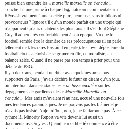
puisse bien entendre les
« marseille marseille on t’encule ».
Touche-t-il une prime à chaque flag, notre ami commentateur ?
Rêve-t-il vraiment à une société pure, heureuse, sans trublions ni
provocateurs ? Ignore t’il qu’un monde parfait est une utopie qui
n’appartient qu’aux dictateurs les plus fous ? Il s’en fout Stéphane
Guy, il adhère très confortablement à son époque. Vu que le
football semble être la dernière de ses préoccupations (il en parle
tellement mal, les rares fois où il en parle), le clown dépositaire du
football circus a choisi de se grimer en flic, en moraliste, en
balance zélée. Quand il ne passe pas son temps à prier pour une
défaite du PSG.
Il y a deux ans, pendant un dîner avec quelques amis tous
supporters du Paris, j’avais déchiré le futur en disant qu’un jour,
on interdirait dans les stades les
« oh hisse enculé »
sur les
dégagements de gardiens et les
« Marseille Marseille on
t’encule »
. Mes amis m’avaient ri au nez, accusé une nouvelle fois
mes tendances paranoïaques. Je ne pouvais pas les blâmer et je
n’avais pas insisté. Aujourd’hui, non, je ne fanfaronne pas. À ce
rythme là, Minority Report va vite devenir lui aussi un
documentaire. On y est. Quand le mot liberté commence à être