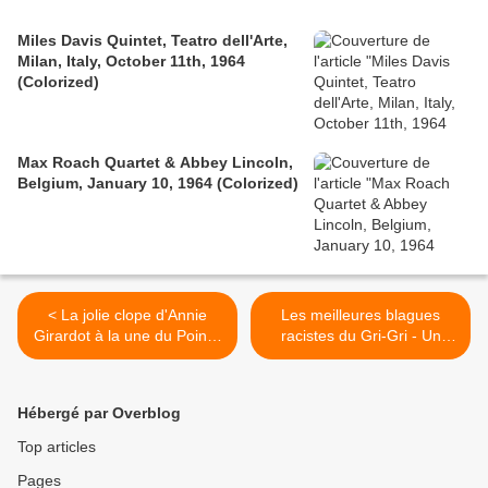
Miles Davis Quintet, Teatro dell'Arte,
Milan, Italy, October 11th, 1964
(Colorized)
Max Roach Quartet & Abbey Lincoln,
Belgium, January 10, 1964 (Colorized)
< La jolie clope d'Annie
Les meilleures blagues
Girardot à la une du Point -
racistes du Gri-Gri - Un
3 mars 2011 - Paris
Arabe à la mer, c'est la
pollution, mille Arabes à la
mer, c'est la solution !, par
Hébergé par Overblog
Chantal Brunel >
Top articles
Pages