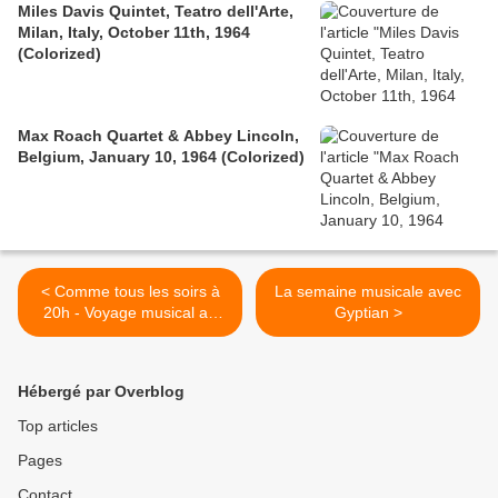
Miles Davis Quintet, Teatro dell'Arte,
Milan, Italy, October 11th, 1964
(Colorized)
Max Roach Quartet & Abbey Lincoln,
Belgium, January 10, 1964 (Colorized)
< Comme tous les soirs à
La semaine musicale avec
20h - Voyage musical au
Gyptian >
Venezuela : Jose Gregorio
Oquendo-Amor amor amor
Hébergé par Overblog
Top articles
Pages
Contact