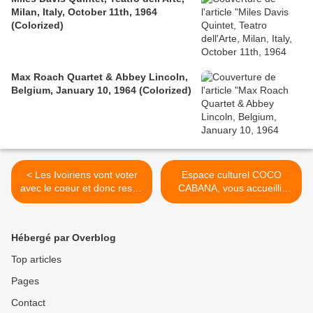
Milan, Italy, October 11th, 1964
(Colorized)
Max Roach Quartet & Abbey Lincoln,
Belgium, January 10, 1964 (Colorized)
< Les Ivoiriens vont voter
Espace culturel COCO
avec le coeur et donc rester
CABANA, vous accueillir
chez eux - B.Houdin
dans leur univers musical
7/12/2011
avec Weyah Artiste
chanteuse... >
Hébergé par Overblog
Top articles
Pages
Contact