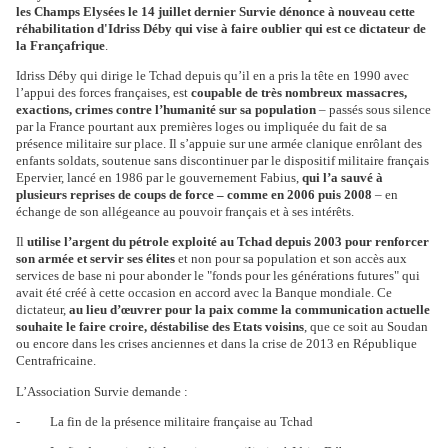
les Champs Elysées le 14 juillet dernier
Survie dénonce à nouveau cette
réhabilitation d'Idriss Déby qui vise à faire oublier qui est ce dictateur de
la Françafrique
.
Idriss Déby qui dirige le Tchad depuis qu’il en a pris la tête en 1990 avec
l’appui des forces françaises, est
coupable de très nombreux massacres,
exactions, crimes contre l’humanité sur sa population
– passés sous silence
par la France pourtant aux premières loges ou impliquée du fait de sa
présence militaire sur place
. Il s’appuie sur une armée clanique enrôlant des
enfants soldats, soutenue sans discontinuer par le dispositif militaire français
Epervier, lancé en 1986 par le gouvernement Fabius,
qui l’a sauvé à
plusieurs reprises de coups de force – comme en 2006 puis 2008
– en
échange de son allégeance au pouvoir français et à ses intérêts.
Il
utilise l’argent du pétrole exploité au Tchad depuis 2003 pour renforcer
son armée et servir ses élites
et non pour sa population et son accès aux
services de base
ni pour abonder le "fonds pour les générations futures" qui
avait été créé à cette occasion en accord avec la Banque mondiale. Ce
dictateur,
au lieu d’œuvrer pour la paix comme la communication actuelle
souhaite le faire croire,
déstabilise des Etats voisins
, que ce soit au Soudan
ou encore dans les crises anciennes et dans la crise de 2013 en République
Centrafricaine.
L’Association Survie demande :
- La fin de la présence militaire française au Tchad