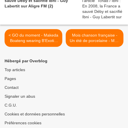
sauvé Déby et sacrifié Ibni - Guy
Labertit sur Aligre FM (2)
< GO du moment - Makeda
Mois chanson française -
Boateng wearing B'ExotiQ
Un été de porcelaine - Mort
by Bee Arthur
Schuman + Sophie Barjac
(in l'Hôtel de la Plage) >
Hébergé par Overblog
Top articles
Pages
Contact
Signaler un abus
C.G.U.
Cookies et données personnelles
Préférences cookies