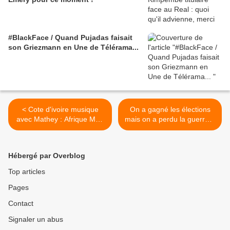
#BlackFace / Quand Pujadas faisait
son Griezmann en Une de Télérama...
< Cote d'ivoire musique
On a gagné les élections
avec Mathey : Afrique Mon
mais on a perdu la guerre #
Afrique pourquoi toujours
3 - Vente en ligne >
toi....
Hébergé par Overblog
Top articles
Pages
Contact
Signaler un abus