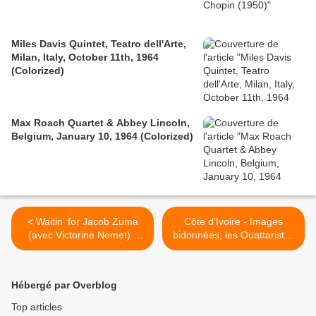
Miles Davis Quintet, Teatro dell'Arte,
Milan, Italy, October 11th, 1964
(Colorized)
Max Roach Quartet & Abbey Lincoln,
Belgium, January 10, 1964 (Colorized)
< Waitin' for Jacob Zuma
Côte d'Ivoire - Images
(avec Victorine Nemet) -
bidonnées, les Ouattaristes
Paris - IFRI - 3/3/11
ne font que singer TF1 >
Hébergé par Overblog
Top articles