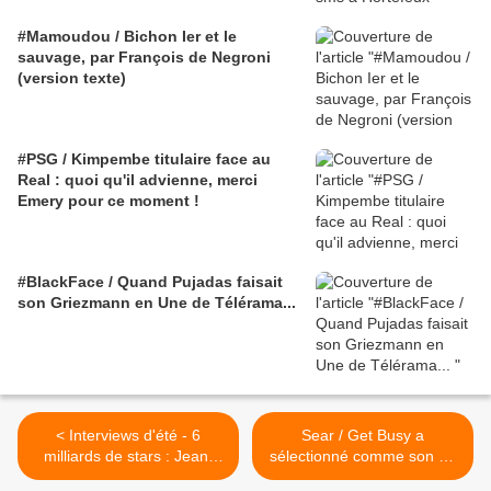
#Mamoudou / Bichon Ier et le
sauvage, par François de Negroni
(version texte)
#PSG / Kimpembe titulaire face au
Real : quoi qu'il advienne, merci
Emery pour ce moment !
#BlackFace / Quand Pujadas faisait
son Griezmann en Une de Télérama...
< Interviews d'été - 6
Sear / Get Busy a
milliards de stars : Jean-
sélectionné comme son du
Philippe Ecoffey à
jour... Semaine vacances >