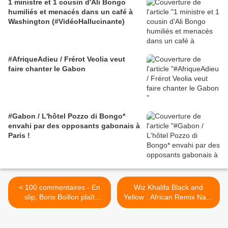
1 ministre et 1 cousin d'Ali Bongo
humiliés et menacés dans un café à
Washington (#VidéoHallucinante)
#AfriqueAdieu / Frérot Veolia veut
faire chanter le Gabon
#Gabon / L'hôtel Pozzo di Bongo*
envahi par des opposants gabonais à
Paris !
< 100 commentaires - En
Wiz Khalifa Black and
slip, Boris Boillon plaît
Yellow : African Remix Naija
beaucoup à Marine Le Pen
Boyz Nigerian Nigeria
!
Crank that soulja boy >