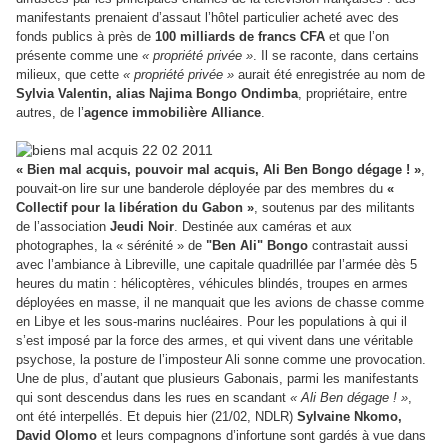
manifestants prenaient d’assaut l’hôtel particulier acheté avec des
fonds publics à près de
100 milliards de francs CFA
et que l’on
présente comme une
« propriété privée »
. Il se raconte, dans certains
milieux, que cette
« propriété privée »
aurait été enregistrée au nom de
Sylvia Valentin, alias Najima Bongo Ondimba
, propriétaire, entre
autres, de l’
agence immobilière Alliance
.
« Bien mal acquis, pouvoir mal acquis, Ali Ben Bongo dégage ! »
,
pouvait-on lire sur une banderole déployée par des membres du
«
Collectif pour la libération du Gabon »
, soutenus par des militants
de l’association
Jeudi Noir
. Destinée aux caméras et aux
photographes, la « sérénité » de
"Ben Ali" Bongo
contrastait aussi
avec l’ambiance à Libreville, une capitale quadrillée par l’armée dès 5
heures du matin : hélicoptères, véhicules blindés, troupes en armes
déployées en masse, il ne manquait que les avions de chasse comme
en Libye et les sous-marins nucléaires. Pour les populations à qui il
s’est imposé par la force des armes, et qui vivent dans une véritable
psychose, la posture de l’imposteur Ali sonne comme une provocation.
Une de plus, d’autant que plusieurs Gabonais, parmi les manifestants
qui sont descendus dans les rues en scandant
« Ali Ben dégage ! »
,
ont été interpellés. Et depuis hier (21/02, NDLR)
Sylvaine Nkomo,
David Olomo
et leurs compagnons d’infortune sont gardés à vue dans