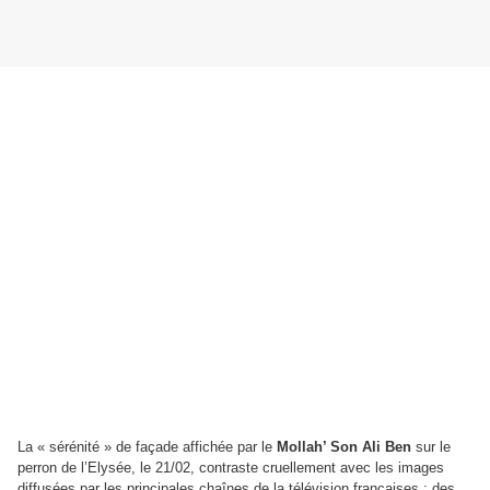
La « sérénité » de façade affichée par le
Mollah’ Son Ali Ben
sur le
perron de l’Elysée, le 21/02, contraste cruellement avec les images
diffusées par les principales chaînes de la télévision françaises : des