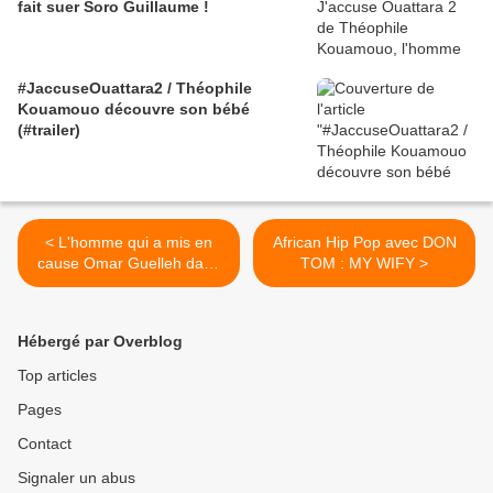
fait suer Soro Guillaume !
#JaccuseOuattara2 / Théophile
Kouamouo découvre son bébé
(#trailer)
< L'homme qui a mis en
African Hip Pop avec DON
cause Omar Guelleh dans
TOM : MY WIFY >
l'affaire Borrel risque
l'extradition du Yemen
Hébergé par Overblog
Top articles
Pages
Contact
Signaler un abus