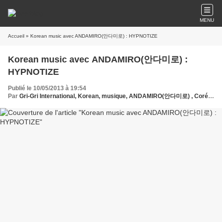
MENU
Accueil
» Korean music avec ANDAMIRO(안다미로) : HYPNOTIZE
Korean music avec ANDAMIRO(안다미로) :
HYPNOTIZE
Publié le 10/05/2013 à 19:54
Par
Gri-Gri International, Korean, musique, ANDAMIRO(안다미로) , Corée ,Les 100 mondes de Solange, USA, UK, Soul, Ma solange oussou, NINA SIMONE