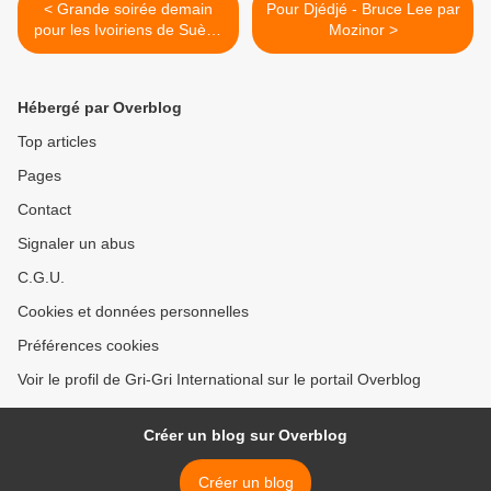
< Grande soirée demain
Pour Djédjé - Bruce Lee par
pour les Ivoiriens de Suède
Mozinor >
et du Danemark
Hébergé par Overblog
Top articles
Pages
Contact
Signaler un abus
C.G.U.
Cookies et données personnelles
Préférences cookies
Voir le profil de Gri-Gri International sur le portail Overblog
Créer un blog sur Overblog
Créer un blog