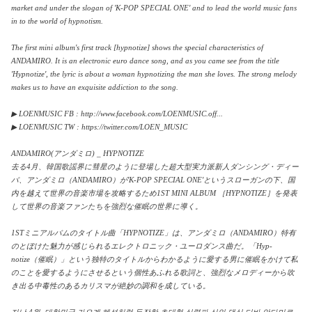
market and under the slogan of 'K-POP SPECIAL ONE' and to lead the world music fans
in to the world of hypnotism.
The first mini album's first track [hypnotize] shows the special characteristics of
ANDAMIRO. It is an electronic euro dance song, and as you came see from the title
'Hypnotize', the lyric is about a woman hypnotizing the man she loves. The strong melody
makes us to have an exquisite addiction to the song.
▶ LOENMUSIC FB : http://www.facebook.com/LOENMUSIC.off...
▶ LOENMUSIC TW : https://twitter.com/LOEN_MUSIC
ANDAMIRO(アンダミロ) _ HYPNOTIZE
去る4月、韓国歌謡界に彗星のように登場した超大型実力派新人ダンシング・ディー
バ、­アンダミロ（ANDAMIRO）が'K-POP SPECIAL ONE'というスローガンの下、国
内を越えて世界の音楽市場を攻略するため1ST MINI ALBUM ［HYPNOTIZE］を発表
して世界の音楽ファンたちを強烈な催眠の世界に導く。
1STミニアルバムのタイトル曲「HYPNOTIZE」は、アンダミロ（ANDAMI­RO）特有
のとぼけた魅力が感じられるエレクトロニック・ユーロダンス曲だ。「Hyp­
notize（催眠）」という独特のタイトルからわかるように愛する男に催眠をかけて­私
のことを愛するようにさせるという個性あふれる歌詞と、強烈なメロディーから吹
き出­る中毒性のあるカリスマが絶妙の調和を成している。