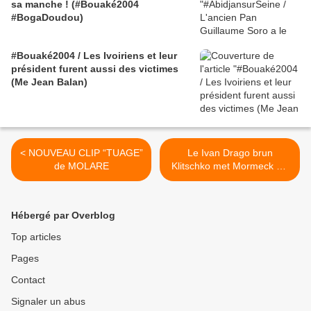
sa manche ! (#Bouaké2004
#BogaDoudou)
#Bouaké2004 / Les Ivoiriens et leur
président furent aussi des victimes
(Me Jean Balan)
< NOUVEAU CLIP “TUAGE”
Le Ivan Drago brun
de MOLARE
Klitschko met Mormeck K.-
O. en 4 rounds >
Hébergé par Overblog
Top articles
Pages
Contact
Signaler un abus