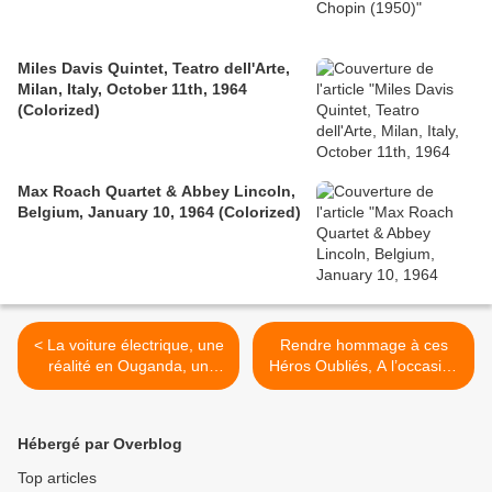
Miles Davis Quintet, Teatro dell'Arte,
Milan, Italy, October 11th, 1964
(Colorized)
Max Roach Quartet & Abbey Lincoln,
Belgium, January 10, 1964 (Colorized)
< La voiture électrique, une
Rendre hommage à ces
réalité en Ouganda, un
Héros Oubliés, A l’occasion
fantasme inutile dans le
de la ‘’4ème Semaine du
Sénégal délesté de Wade !
Souvenir des Tirailleurs
Africains 2011’’ >
Hébergé par Overblog
Top articles