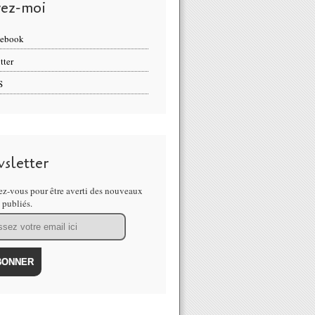
vez-moi
cebook
tter
S
sletter
z-vous pour être averti des nouveaux
s publiés.