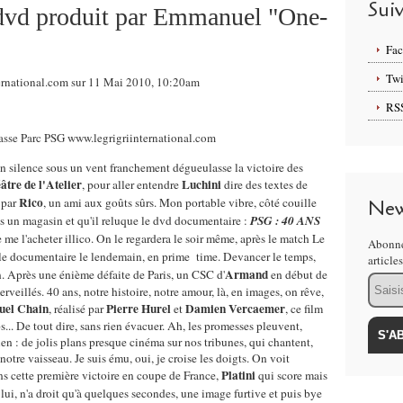
Sui
 dvd produit par Emmanuel "One-
Fa
Twi
ternational.com sur 11 Mai 2010, 10:20am
RS
n silence sous un vent franchement dégueulasse la victoire des
âtre de l'Atelier
Luchini
, pour aller entendre
dire des textes de
Rico
 par
, un ami aux goûts sûrs. Mon portable vibre, côté couille
New
ns un magasin et qu'il reluque le dvd documentaire :
PSG : 40 ANS
e me l'acheter illico. On le regardera le soir même, après le match Le
Abonne
er le documentaire le lendemain, en prime time. Devancer le temps,
article
Armand
n. Après une énième défaite de Paris, un CSC d'
en début de
Email
rveillés. 40 ans, notre histoire, notre amour, là, en images, on rêve,
el Chain
Pierre Hurel
Damien Vercaemer
, réalisé par
et
, ce film
.. De tout dire, sans rien évacuer. Ah, les promesses pleuvent,
 : de jolis plans presque cinéma sur nos tribunes, qui chantent,
notre vaisseau. Je suis ému, oui, je croise les doigts. On voit
Platini
ns cette première victoire en coupe de France,
qui score mais
, lui, n'a droit qu'à quelques secondes, une image furtive et puis bye