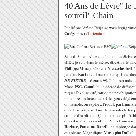
40 Ans de fièvre" le
sourcil" Chain
Publié par Jérôme Reijasse www.legrigriin
Catégories :
#Littérature
Samedi 8 mai. Alors que le monde célèbre e
Thé
alliés, je suis dans le métro, direction le
Philippe Muray
Cioran
Nietzsche
,
,
, invité
Karim
gauche.
, qui m'annonce qu'il est da
DE FIÈVRE
. 16 euros 99. Je lui réponds d
Canal
Mans-PSG.
, lui, a décidé de diffus
niquer l'exclusivité, toujours une obligatio
rencontre, on lance le dvd, les yeux déjà éme
Emmanu
on tremble, on espère...
Produit par
d'1h30 se propose donc de remonter le temps.
comme d'habitude... Ça commence plutôt bien
qui vibrent, qui vivent. Le Parc à l'honneur, 
Hechter
Fontaine
Borelli
,
,
, on replonge da
Mustapha Dalheb
qui pleure. Magnifique.