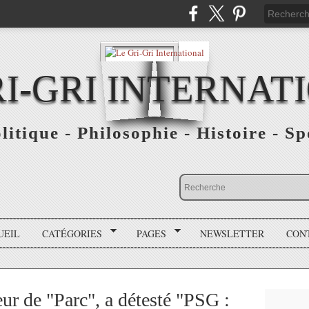
RI-GRI INTERNAT
olitique - Philosophie - Histoire - S
UEIL
CATÉGORIES
PAGES
NEWSLETTER
CON
ur de "Parc", a détesté "PSG :