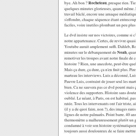
Rocheteau
bye. Ah bon ?
, presque rien. Ti
quelques minutes glorieuses, quand même. 
travail bâclé, encore une arnaque médiatique
s'effondre, chaque séquence étant entrecoup
faciles, voire inutiles plombant un peu plu
Le dvd insiste sur nos victoires, comme si c'
notre appartenance. Certes, de revivre quasi
Youtube aurait amplement suffi. Dahleb, Ro
Noah
minutes sur le débarquement de
, qua
remotiver les troupes avant notre finale de 
histoire ? Rien, une anecdote, peut-être qu
Mais ça dure, ça dure, ça n'en finit plus.
Pire
marteau les interviews. Luis a déconné, Luis
Pauvre Luis, contraint de jouer seul les mart
bien. Ca ne sauvera pas ce dvd pourri mais ça
violence des supporters. Histoire sans doute
oublié. Le néant, à Paris, on est habitué, p
ratée. Tous les intervenants ont l'air triste,
(il y a de quoi faire, non ?), des images rar
lignes de notre palmarès. Point barre. 40 ans
thermomètre a malheureusement plutôt un go
condamné à voir son histoire systématiquem
toujours aussi douloureux de se faire mettre 