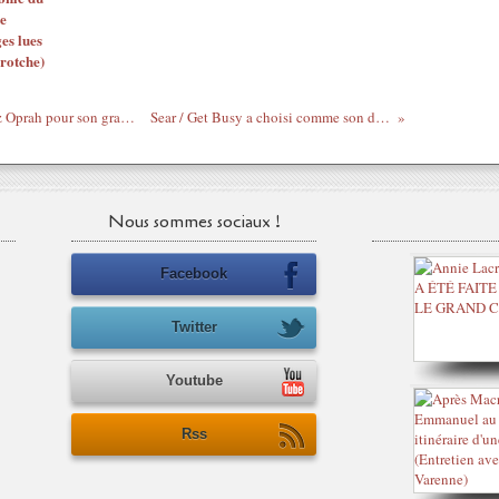
e
es lues
rotche)
Christina signe un Live Performance chez Oprah pour son grand retour...
Sear / Get Busy a choisi comme son du jour...
Nous sommes sociaux !
Facebook
Twitter
Youtube
Rss