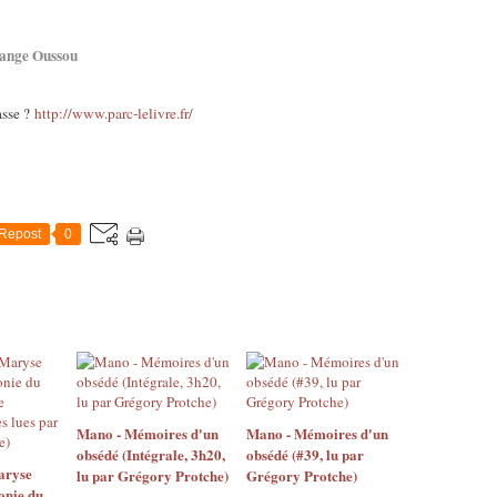
lange Oussou
asse ?
http://www.parc-lelivre.fr/
Repost
0
Mano - Mémoires d'un
Mano - Mémoires d'un
obsédé (Intégrale, 3h20,
obsédé (#39, lu par
aryse
lu par Grégory Protche)
Grégory Protche)
onie du