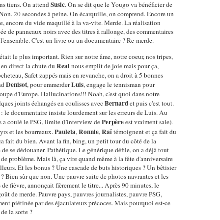
Susic
ens tiens. On attend
. On se dit que le Yougo va bénéficier de
Non. 20 secondes à peine. On écarquille, on comprend. Encore un
, encore du vide maquillé à la va-vite. Merde. La réalisation
ée de panneaux noirs avec des titres à rallonge, des commentaires
s l'ensemble. C'est un livre ou un documentaire ? Re-merde.
était le plus important. Rien sur notre âme, notre coeur, nos tripes,
Real
 en direct la chute du
nous emplit de joie mais pour ça,
cheteau, Safet zappés mais en revanche, on a droit à 5 bonnes
Denisot
Luis
nd
, pour emmerder
, engage le tennisman pour
coupe d'Europe. Hallucinations!!! Noah, c'est quoi dans notre
Bernard
elques joints échangés en coulisses avec
et puis c'est tout.
 : le documentaire insiste lourdement sur les erreurs de Luis. Au
Perpère
 a coulé le PSG, limite (l'interview de
est vraiment sale).
Pauleta
Ronnie
Raï
yrs et les bourreaux.
,
,
témoignent et ça fait du
 fait du bien. Avant la fin, bing, un petit tour du côté de la
 de se dédouaner. Pathétique. Le générique défile, on a déjà tout
as de problème. Mais là, ça vire quand même à la fête d'anniversaire
 ailleurs. Et les bonus ? Une cascade de buts historiques ? Un bêtisier
es ? Bien sûr que non. Une pauvre suite de photos navrantes et les
 de fièvre, annonçait fièrement le titre... Après 90 minutes, le
ût de merde. Pauvre pays, pauvres journalistes, pauvre PSG,
ent piétinée par des éjaculateurs précoces. Mais pourquoi est-ce
de la sorte ?