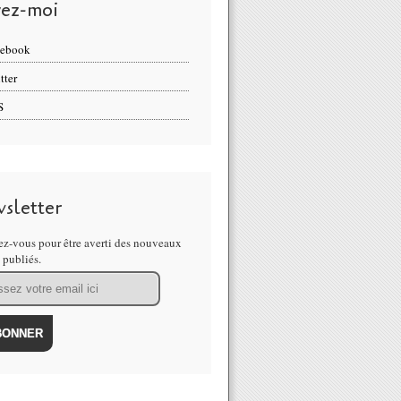
vez-moi
cebook
tter
S
sletter
z-vous pour être averti des nouveaux
s publiés.