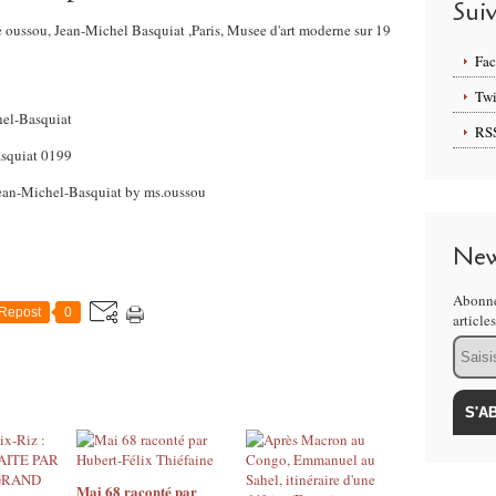
Sui
e oussou, Jean-Michel Basquiat ,Paris, Musee d'art moderne sur 19
Fa
Twi
RS
New
Abonne
Repost
0
article
Email
Mai 68 raconté par