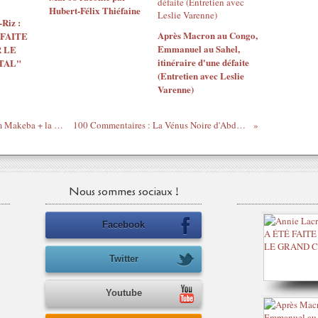
Hubert-Félix Thiéfaine
Riz :
Après Macron au Congo,
 FAITE
Emmanuel au Sahel,
 LE
itinéraire d'une défaite
TAL"
(Entretien avec Leslie
Varenne)
Hommage : Malaika l'original par Miriam Makeba + la reprise par Boney M dans les années 80
100 Commentaires : La Vénus Noire d'Abdellatif Kechiche bientôt en salles
Nous sommes sociaux !
Facebook
Twitter
Youtube