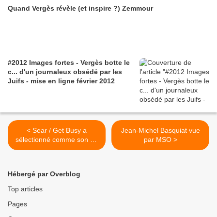
Quand Vergès révèle (et inspire ?) Zemmour
#2012 Images fortes - Vergès botte le
c... d'un journaleux obsédé par les
Juifs - mise en ligne février 2012
< Sear / Get Busy a
Jean-Michel Basquiat vue
sélectionné comme son du
par MSO >
jour... Semaine Funk 80 /
Francs Moisins 93
Hébergé par Overblog
Top articles
Pages