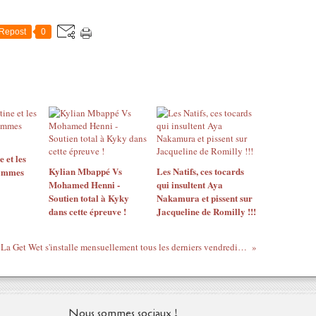
Repost
0
 et les
Kylian Mbappé Vs
Les Natifs, ces tocards
hommes
Mohamed Henni -
qui insultent Aya
Soutien total à Kyky
Nakamura et pissent sur
dans cette épreuve !
Jacqueline de Romilly !!!
La Get Wet s'installe mensuellement tous les derniers vendredis du mois au Bateau "La Balle Au Bond" Port des Saints Pères.
Nous sommes sociaux !