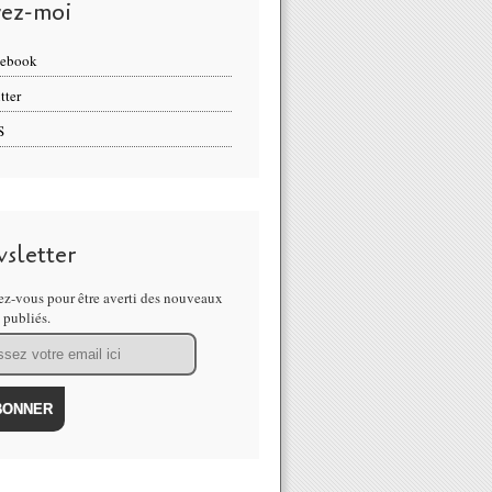
vez-moi
cebook
tter
S
sletter
z-vous pour être averti des nouveaux
s publiés.