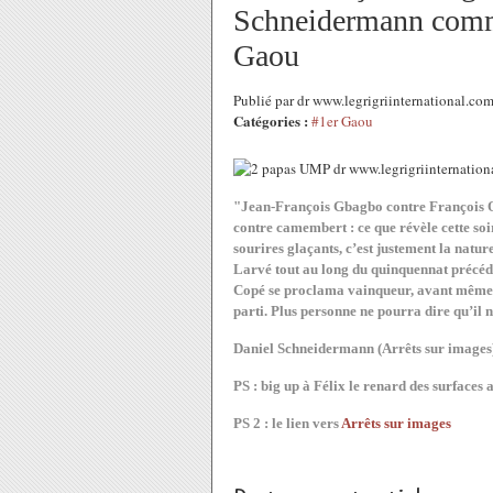
Schneidermann comme
Gaou
Publié par dr www.legrigriinternational.c
Catégories :
#1er Gaou
"Jean-François Gbagbo contre François O
contre camembert : ce que révèle cette so
sourires glaçants, c’est justement la natu
Larvé tout au long du quinquennat précéden
Copé se proclama vainqueur, avant même t
parti. Plus personne ne pourra dire qu’il n
Daniel Schneidermann (Arrêts sur images
PS : big up à Félix le renard des surfaces
PS 2 : le lien vers
Arrêts sur images