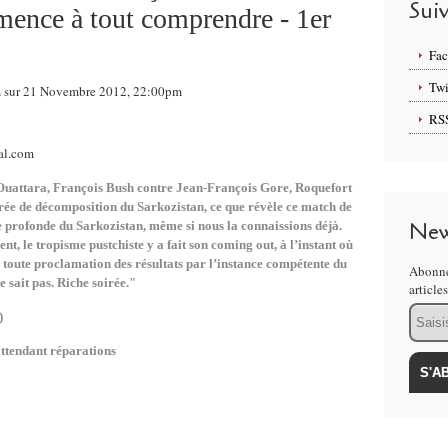
Sui
nce à tout comprendre - 1er
Fa
Twi
om sur 21 Novembre 2012, 22:00pm
RS
uattara, François Bush contre Jean-François Gore, Roquefort
irée de décomposition du Sarkozistan, ce que révèle ce match de
New
re profonde du Sarkozistan, même si nous la connaissions déjà.
t, le tropisme pustchiste y a fait son coming out, à l’instant où
oute proclamation des résultats par l’instance compétente du
Abonne
e sait pas. Riche soirée."
article
Email
)
 attendant réparations