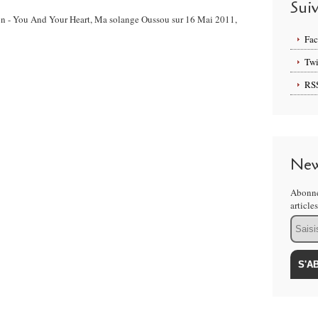
Sui
son - You And Your Heart, Ma solange Oussou sur 16 Mai 2011,
Fa
Twi
RS
New
Abonne
article
Email