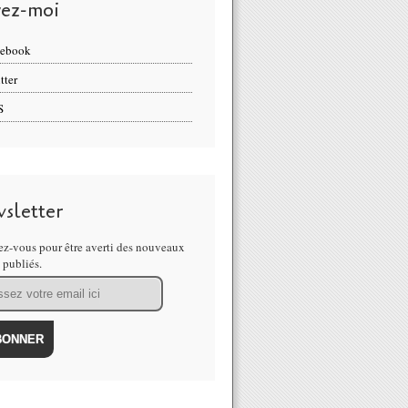
vez-moi
cebook
tter
S
sletter
z-vous pour être averti des nouveaux
s publiés.