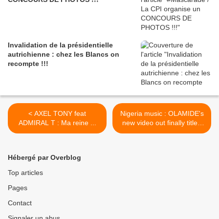
Invalidation de la présidentielle
autrichienne : chez les Blancs on
recompte !!!
< AXEL TONY feat
Nigeria music : OLAMIDE's
ADMIRAL T : Ma reine ...
new video out finally titled
OMO TO SHAN feat
WIZKID directed by DJ TEE
>
Hébergé par Overblog
Top articles
Pages
Contact
Signaler un abus