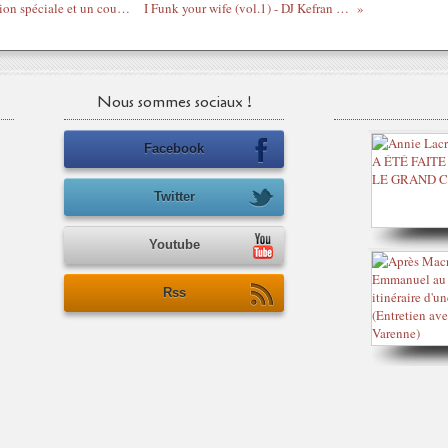
Pour ses 10 ans, le Gri-Gri s'offre une édition spéciale et un coup d'État !
I Funk your wife (vol.1) - DJ Kefran (intro)
Nous sommes sociaux !
Facebook
Twitter
Youtube
Rss