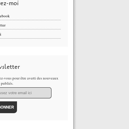
vez-moi
cebook
tter
S
sletter
z-vous pour être averti des nouveaux
s publiés.