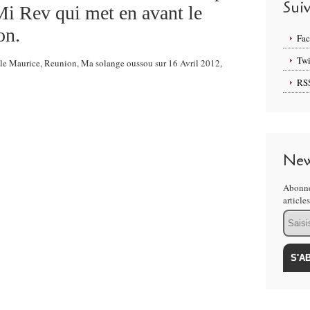
Sui
i Rev qui met en avant le
on.
Fa
Twi
 Ile Maurice, Reunion, Ma solange oussou sur 16 Avril 2012,
RS
New
Abonne
article
Email