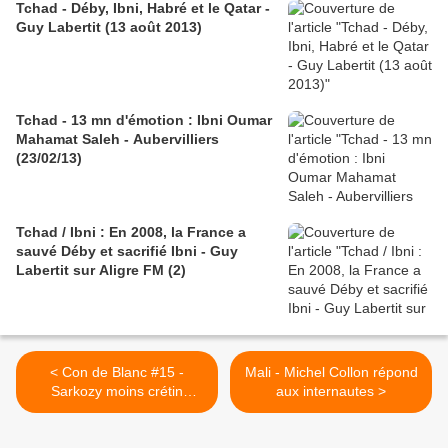
Tchad - Déby, Ibni, Habré et le Qatar -
Guy Labertit (13 août 2013)
Tchad - 13 mn d'émotion : Ibni Oumar
Mahamat Saleh - Aubervilliers
(23/02/13)
Tchad / Ibni : En 2008, la France a
sauvé Déby et sacrifié Ibni - Guy
Labertit sur Aligre FM (2)
< Con de Blanc #15 -
Mali - Michel Collon répond
Sarkozy moins crétin
aux internautes >
qu'Hollande - D'Alayer lu
par Protche