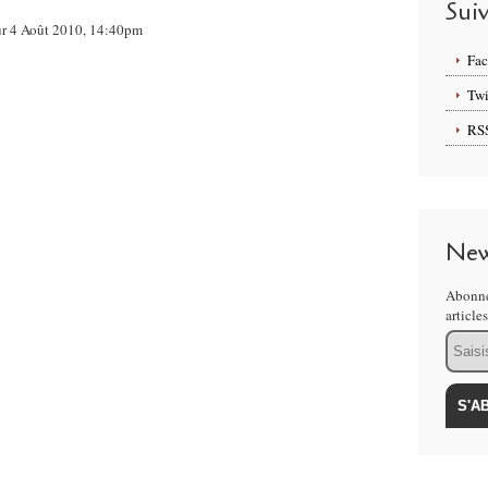
Sui
sur 4 Août 2010, 14:40pm
Fa
Twi
RS
New
Abonne
article
Email