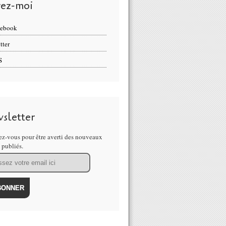
vez-moi
cebook
tter
S
sletter
z-vous pour être averti des nouveaux
s publiés.