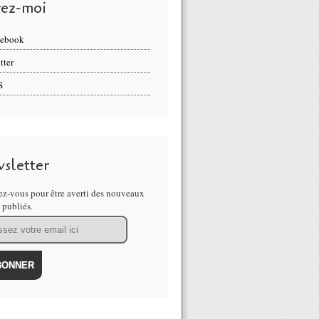
vez-moi
cebook
tter
S
sletter
z-vous pour être averti des nouveaux
s publiés.