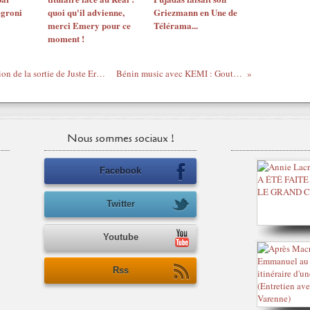
egroni
quoi qu'il advienne,
Griezmann en Une de
merci Emery pour ce
Télérama...
moment !
Semaine spéciale Princess Erika à l'occasion de la sortie de Juste Erika son 5ème album
Bénin music avec KEMI : Goutter et Partir
Nous sommes sociaux !
Facebook
Twitter
Youtube
Rss