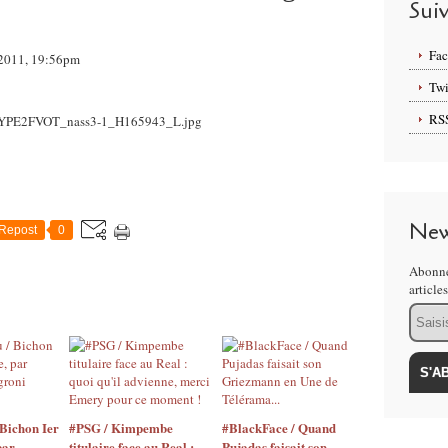
Sui
Fa
i 2011, 19:56pm
Twi
RS
New
Repost
0
Abonne
article
Email
Bichon Ier
#PSG / Kimpembe
#BlackFace / Quand
par
titulaire face au Real :
Pujadas faisait son