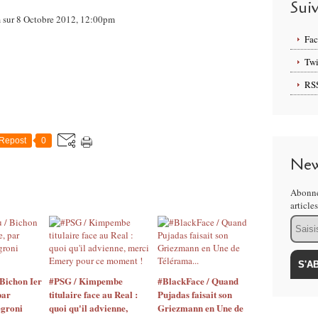
Sui
m sur 8 Octobre 2012, 12:00pm
Fa
Twi
RS
Repost
0
New
Abonne
article
Email
Bichon Ier
#PSG / Kimpembe
#BlackFace / Quand
par
titulaire face au Real :
Pujadas faisait son
egroni
quoi qu'il advienne,
Griezmann en Une de