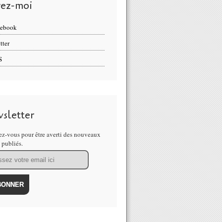
vez-moi
cebook
tter
S
sletter
z-vous pour être averti des nouveaux
s publiés.