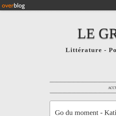
LE G
Littérature - P
ACC
Go du moment - Kat