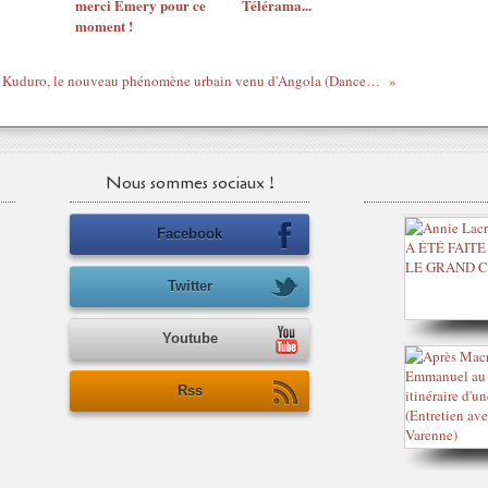
merci Emery pour ce
Télérama...
moment !
Le Kuduro, le nouveau phénomène urbain venu d'Angola (Dance, DJ, Food, Fashion) s'installe à la Villette Enchantée , du mercredi 10 octobre au dimanche 14 octobre.
Nous sommes sociaux !
Facebook
Twitter
Youtube
Rss