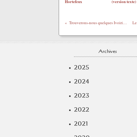
Hortefeux
(version texte)
Trouverons-nous quelques Ivoiriens pour aller soutenir les Tchadiens contre Déby à Paris ?
Archives
2025
2024
2023
2022
2021