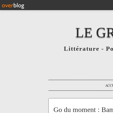
LE G
Littérature - P
ACC
Go du moment : Bams 