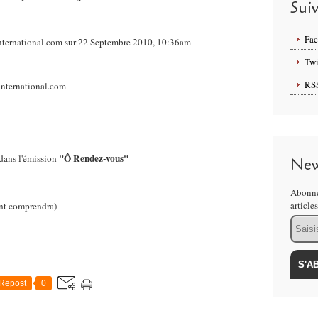
Sui
Fa
nternational.com sur 22 Septembre 2010, 10:36am
Twi
RS
"Ô Rendez-vous"
dans l'émission
New
Abonne
article
nt comprendra)
Email
Repost
0