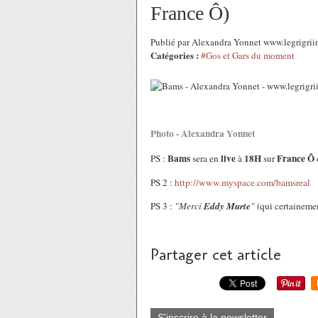
France Ô)
Publié par Alexandra Yonnet www.legrigrii
Catégories :
#Gos et Gars du moment
Photo - Alexandra Yonnet
Bams
live
18H
France Ô
PS :
sera en
à
sur
PS 2 :
http://www.myspace.com/bamsreal
PS 3 :
"Merci
Eddy Murte
"
(qui certaineme
Partager cet article
S'inscrire à la newsletter