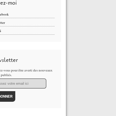
vez-moi
cebook
tter
S
sletter
z-vous pour être averti des nouveaux
s publiés.