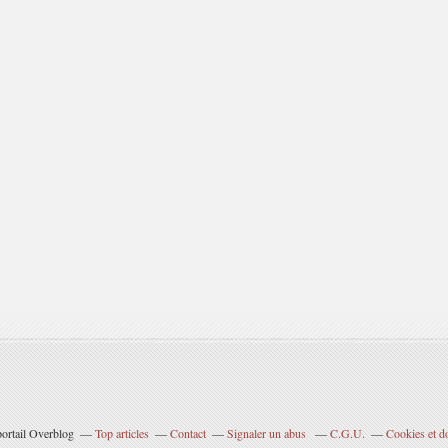
portail Overblog
Top articles
Contact
Signaler un abus
C.G.U.
Cookies et d