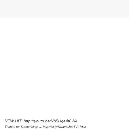
NEW HIT: http://youtu.be/Vb5Hqe4t6W4
Thanks for Subscribing! → http://bit.ly/KwameJoeTV | Visit