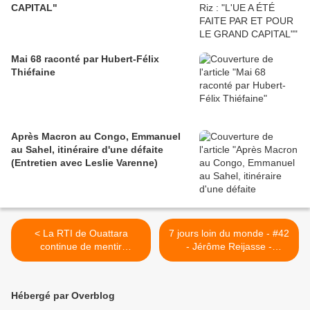
CAPITAL"
Mai 68 raconté par Hubert-Félix
Thiéfaine
Après Macron au Congo, Emmanuel
au Sahel, itinéraire d'une défaite
(Entretien avec Leslie Varenne)
< La RTI de Ouattara
7 jours loin du monde - #42
continue de mentir
- Jérôme Reijasse -
éhontément sur la relaxe de
(Descente de Polisse :
Koné Katinan - 24/10/2012
Maïwenn, dessine moi un
poulet) >
Hébergé par Overblog