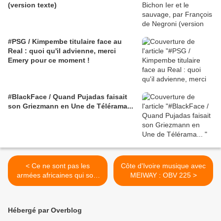
(version texte)
#PSG / Kimpembe titulaire face au
Real : quoi qu'il advienne, merci
Emery pour ce moment !
#BlackFace / Quand Pujadas faisait
son Griezmann en Une de Télérama...
< Ce ne sont pas les
Côte d'Ivoire musique avec
armées africaines qui sont
MEIWAY : OBV 225 >
nulles... version vidéo
Hébergé par Overblog