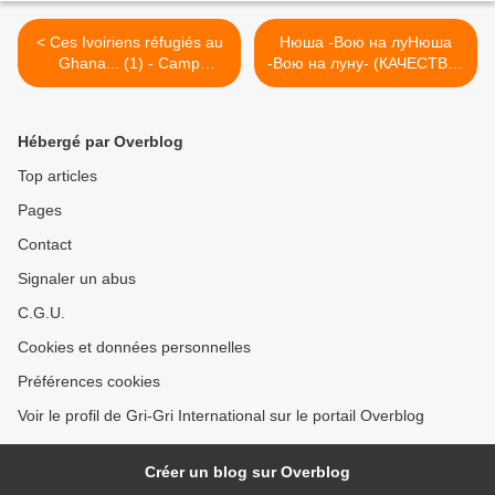
< Ces Ivoiriens réfugiés au
Нюша -Вою на луНюша
Ghana... (1) - Camp
-Вою на луну- (КАЧЕСТВО,
d'Ampain
БЕЗ ТИТРОВ), Nyusha -
Voyuну- (КАЧЕСТВО, БЕЗ
ТИТРОВ), Nyusha -Voyu >
Hébergé par Overblog
Top articles
Pages
Contact
Signaler un abus
C.G.U.
Cookies et données personnelles
Préférences cookies
Voir le profil de Gri-Gri International sur le portail Overblog
Créer un blog sur Overblog