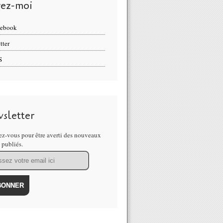
vez-moi
cebook
tter
S
sletter
z-vous pour être averti des nouveaux
s publiés.