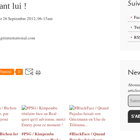
Sui
ant lui !
Fa
sur 26 Septembre 2012, 06:15am
Twi
RS
New
Repost
0
Abonne
article
Email
Bichon Ier
#PSG / Kimpembe
#BlackFace / Quand
par
titulaire face au Real :
Pujadas faisait son