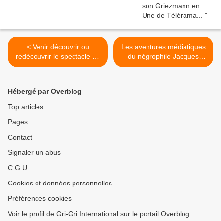
< Venir découvrir ou
Les aventures médiatiques
redécouvrir le spectacle de
du négrophile Jacques
FRANK TRUONG - LE
Attali # 2 - Fatou Diome
DRÔLE DE MENTALISTE
29/03/13 >
Hébergé par Overblog
Top articles
Pages
Contact
Signaler un abus
C.G.U.
Cookies et données personnelles
Préférences cookies
Voir le profil de Gri-Gri International sur le portail Overblog