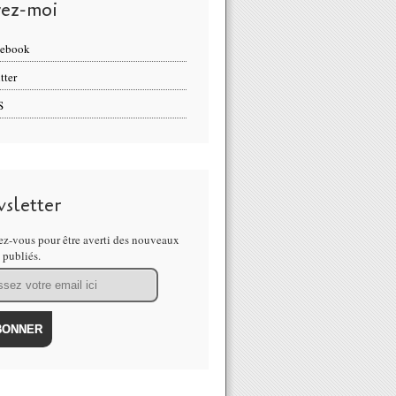
vez-moi
cebook
tter
S
sletter
z-vous pour être averti des nouveaux
s publiés.