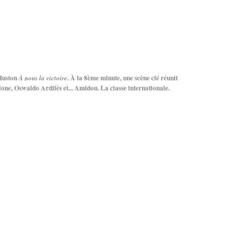
 Huston
. À la 8ème minute, une scène clé réunit
À nous la victoire
lone, Oswaldo Ardilès et... Amidou. La classe internationale.