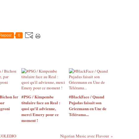
Repost
0
Bichon Ier
#PSG / Kimpembe
#BlackFace / Quand
par
titulaire face au Real :
Pujadas faisait son
egroni
quoi qu'il advienne,
Griezmann en Une de
merci Emery pour ce
Télérama...
moment !
OUOLEDJO
Nigerian Music avec Flavour