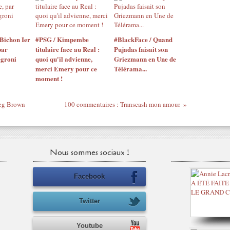
Bichon Ier
#PSG / Kimpembe
#BlackFace / Quand
par
titulaire face au Real :
Pujadas faisait son
egroni
quoi qu'il advienne,
Griezmann en Une de
merci Emery pour ce
Télérama...
moment !
reg Brown
100 commentaires : Transcash mon amour
Nous sommes sociaux !
Facebook
Twitter
Youtube