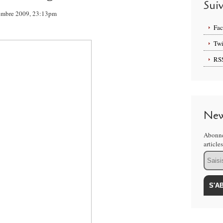
Sui
ovembre 2009, 23:13pm
Fa
Twi
RS
New
Abonne
article
Email