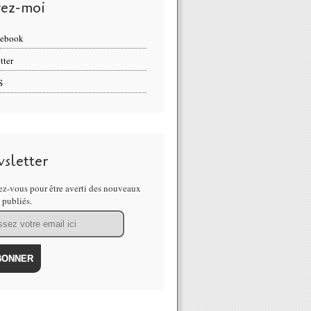
vez-moi
cebook
tter
S
sletter
z-vous pour être averti des nouveaux
s publiés.