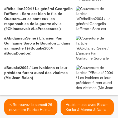
#Rébellion2004 / Le général Georgelin
l'affirme : Soro est bien le fils de
Ouattara...et ce sont eux les
responsables de la guerre civile
(#Chiracsavait #LaPresseaussi)
#AbidjansurSeine / L'ancien Pan
Guillaume Soro a le Bourdon ... dans
sa manche ! (#Bouaké2004
#BogaDoudou)
#Bouaké2004 / Les Ivoiriens et leur
président furent aussi des victimes
(Me Jean Balan)
< Retrouvez le samedi 26
Arabic music avec Essam
novembre Patrice Hulman
Karika & Menna & Nahla -
au New Morning Paris!
Baheb El Horeya / عصام