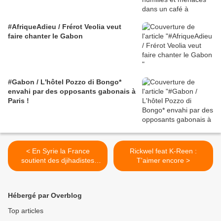
#AfriqueAdieu / Frérot Veolia veut
faire chanter le Gabon
#Gabon / L'hôtel Pozzo di Bongo*
envahi par des opposants gabonais à
Paris !
< En Syrie la France
Rickwel feat K-Reen :
soutient des djihadistes
T'aimer encore >
adorateurs de Mohamed
Merah - J.Bérès 7/9/2012
Hébergé par Overblog
Top articles