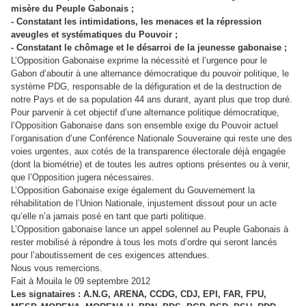
misère du Peuple Gabonais ;
- Constatant les intimidations, les menaces et la répression
aveugles et systématiques du Pouvoir ;
- Constatant le chômage et le désarroi de la jeunesse gabonaise ;
L’Opposition Gabonaise exprime la nécessité et l’urgence pour le
Gabon d’aboutir à une alternance démocratique du pouvoir politique, le
système PDG, responsable de la défiguration et de la destruction de
notre Pays et de sa population 44 ans durant, ayant plus que trop duré.
Pour parvenir à cet objectif d’une alternance politique démocratique,
l’Opposition Gabonaise dans son ensemble exige du Pouvoir actuel
l’organisation d’une Conférence Nationale Souveraine qui reste une des
voies urgentes, aux cotés de la transparence électorale déjà engagée
(dont la biométrie) et de toutes les autres options présentes ou à venir,
que l’Opposition jugera nécessaires.
L’Opposition Gabonaise exige également du Gouvernement la
réhabilitation de l’Union Nationale, injustement dissout pour un acte
qu’elle n’a jamais posé en tant que parti politique.
L’Opposition gabonaise lance un appel solennel au Peuple Gabonais à
rester mobilisé à répondre à tous les mots d’ordre qui seront lancés
pour l’aboutissement de ces exigences attendues.
Nous vous remercions.
Fait à Mouila le 09 septembre 2012
Les signataires : A.N.G, ARENA, CCDG, CDJ, EPI, FAR, FPU,