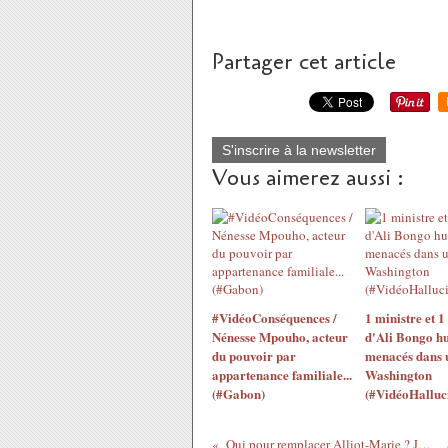
Partager cet article
S'inscrire à la newsletter
Vous aimerez aussi :
#VidéoConséquences /
1 ministre et 1
Nénesse Mpouho, acteur
d'Ali Bongo hu
du pouvoir par
menacés dans u
appartenance familiale...
Washington
(#Gabon)
(#VidéoHalluc
Qui pour remplacer Alliot-Marie ? Juppé le colon ?