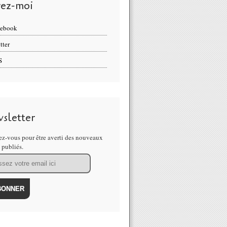
vez-moi
cebook
tter
S
sletter
z-vous pour être averti des nouveaux
s publiés.