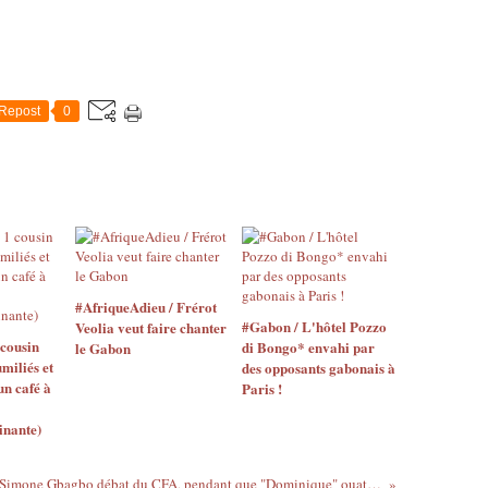
Repost
0
#AfriqueAdieu / Frérot
#Gabon / L'hôtel Pozzo
Veolia veut faire chanter
 cousin
di Bongo* envahi par
le Gabon
miliés et
des opposants gabonais à
n café à
Paris !
inante)
Simone Gbagbo débat du CFA, pendant que "Dominique" ouattarise à Crans Montana