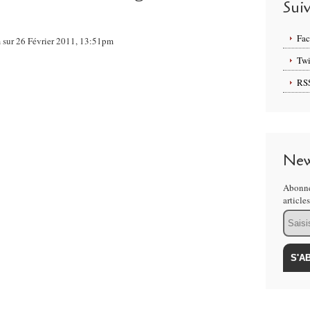
Sui
Fa
m sur 26 Février 2011, 13:51pm
Twi
RS
New
Abonne
article
Email