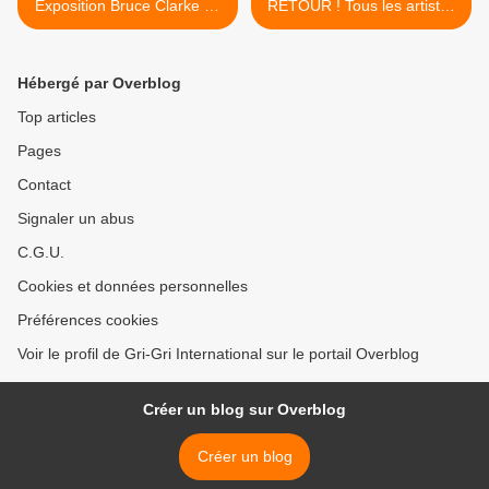
Exposition Bruce Clarke du
RETOUR ! Tous les artistes
10 mai au 30 juin 2011
d'Afrique en scène vous
donnent rendez-vous lundi
9 mai au BATACLAN ! >
Hébergé par Overblog
Top articles
Pages
Contact
Signaler un abus
C.G.U.
Cookies et données personnelles
Préférences cookies
Voir le profil de Gri-Gri International sur le portail Overblog
Créer un blog sur Overblog
Créer un blog