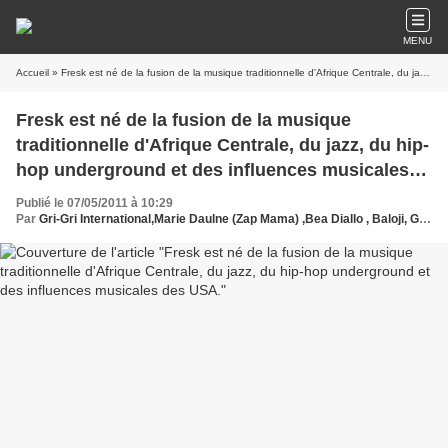
MENU
Accueil
» Fresk est né de la fusion de la musique traditionnelle d'Afrique Centrale, du jazz, du hip-hop underground et des influences musicales des USA.
Fresk est né de la fusion de la musique
traditionnelle d'Afrique Centrale, du jazz, du hip-
hop underground et des influences musicales
des USA.
Publié le 07/05/2011 à 10:29
Par
Gri-Gri International,Marie Daulne (Zap Mama) ,Bea Diallo , Baloji, Gandhi, DAAR J Family, Movaizhaleine, Lexxus Legal, 13hOR, Pegguy Tabu ,Djubay ,B.D Banx, Rifi Kitouka ,Six,Fresk ,Congo, Oussou