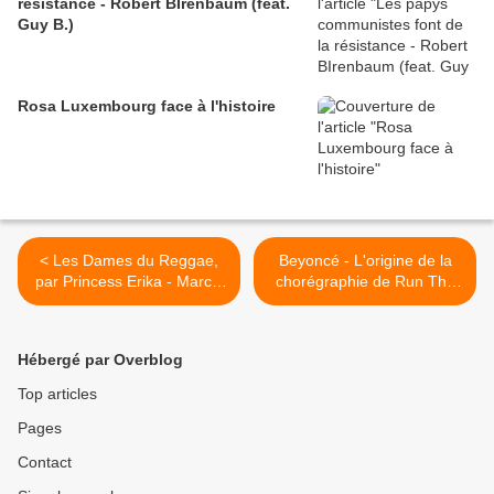
résistance - Robert BIrenbaum (feat.
Guy B.)
Rosa Luxembourg face à l'histoire
< Les Dames du Reggae,
Beyoncé - L'origine de la
par Princess Erika - Marcia
chorégraphie de Run The
Griffiths “Stepping out of
World... >
Babylon”
Hébergé par Overblog
Top articles
Pages
Contact