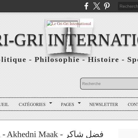
RI-GRI INTERNAT
olitique - Philosophie - Histoire - S
UEIL
CATÉGORIES
PAGES
NEWSLETTER
CON
khedni Maak - فضل شاكر