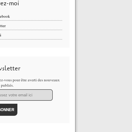
vez-moi
cebook
tter
S
sletter
z-vous pour être averti des nouveaux
s publiés.