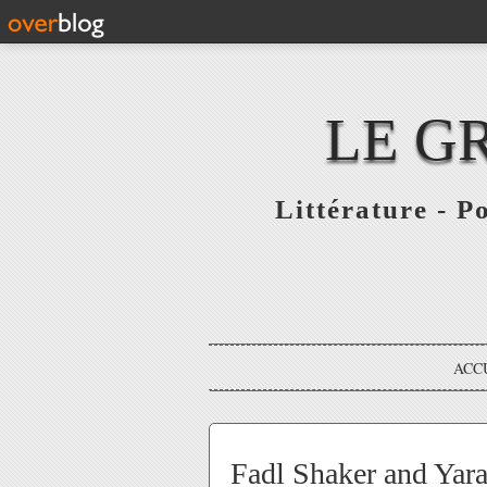
LE G
Littérature - P
ACC
Fadl Shaker and Yara - A