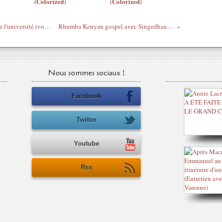
(Colorized)
(Colorized)
Conférence de presse sur la mise à mort de l'université ivoirienne le 28/11/2011
Rhumba Kenyan gospel avec Singedhani Ungenisamehe
Nous sommes sociaux !
Facebook
Twitter
Youtube
Rss