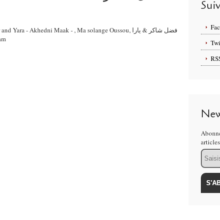
Sui
Fa
ara - Akhedni Maak - , Ma solange Oussou, فضل شاكر & يارا
9am
Twi
RS
New
Abonne
article
Email