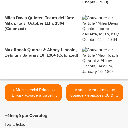
Miles Davis Quintet, Teatro dell'Arte,
Milan, Italy, October 11th, 1964
(Colorized)
Max Roach Quartet & Abbey Lincoln,
Belgium, January 10, 1964 (Colorized)
< Mois spécial Princess
Mano - Mémoires d'un
Erika - Voyage à travers
obsédé - épisodes 38 & 39
une carrière musicale
(the end... that's all folks !)
+ Teaser de son nouveau
roman Le Peuple
Hébergé par Overblog
amoureux... >
Top articles